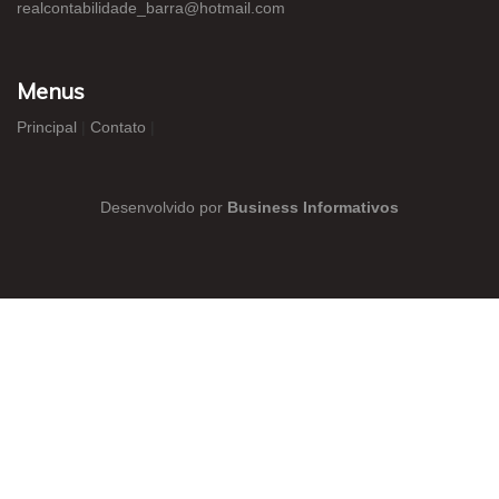
realcontabilidade_barra@hotmail.com
Menus
Principal
|
Contato
|
Desenvolvido por
Business Informativos