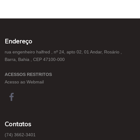
Endereço
rua engenheiro halfred , nº 24, apto 02, 01 Andar, Rosário ,
Barra, Bahia , CEP 47100-000
ACESSOS RESTRITOS
Acesso ao Webmail
Contatos
(74) 3662-3401